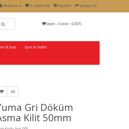
Hesabım
A. Listem (0)
Sepetim
Kasaya Git
0 ürün - 0,00TL
Sepet--
er & Saat
Spor & Outlet
Yuma Gri Döküm
Asma Kilit 50mm
ün Kodu: kyg_005