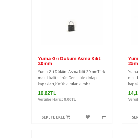
Yuma Gri Döküm Asma Kilit
Yum
20mm
25
Yuma Gri Döküm Asma Kilit 20mmTürk
Yuma 
malı 1.kalite ürün.Genellikle dolap
malı 
kapakları,küçük kutular,kumba..
kapak
10,62TL
14,
Vergiler Hariç: 9,00TL
Vergi
SEPETE EKLE
SE