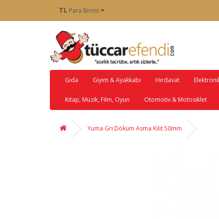
TL
Para Birimi
Gıda
Giyim & Ayakkabı
Hırdavat
Elektroni
Kitap, Müzik, Film, Oyun
Otomotiv & Motosiklet
Yuma Gri Döküm Asma Kilit 50mm