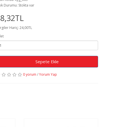
ok Durumu: Stokta var
8,32TL
rgiler Hariç: 24,00TL
et
Sepete Ekle
0 yorum
/
Yorum Yap