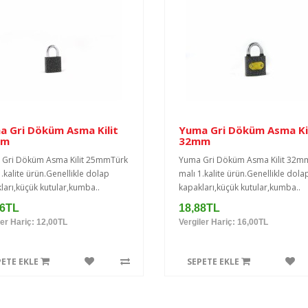
a Gri Döküm Asma Kilit
Yuma Gri Döküm Asma Kil
mm
32mm
Gri Döküm Asma Kilit 25mmTürk
Yuma Gri Döküm Asma Kilit 32m
1.kalite ürün.Genellikle dolap
malı 1.kalite ürün.Genellikle dola
ları,küçük kutular,kumba..
kapakları,küçük kutular,kumba..
16TL
18,88TL
ler Hariç: 12,00TL
Vergiler Hariç: 16,00TL
PETE EKLE
SEPETE EKLE