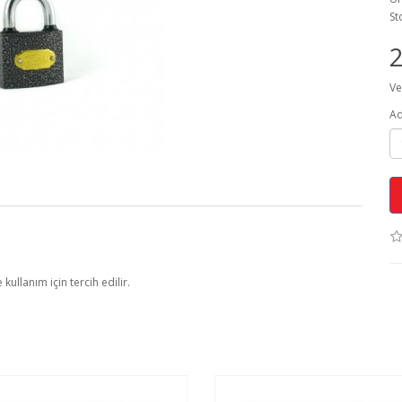
St
2
Ve
Ad
ullanım için tercih edilir.