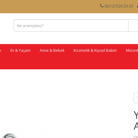
0(212) 526 20 20
k
Ev & Yaşam
Anne & Bebek
Kozmetik & Kişisel Bakım
Mücevh
Ür