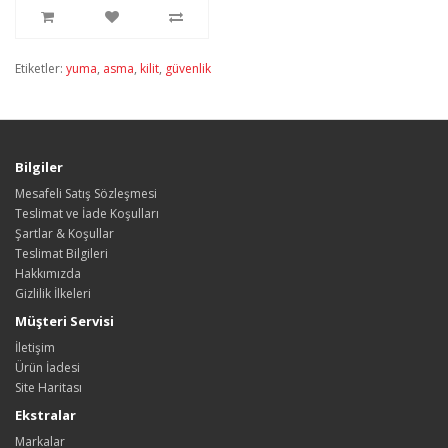
Etiketler:
yuma
,
asma
,
kilit
,
güvenlik
Bilgiler
Mesafeli Satış Sözleşmesi
Teslimat ve İade Koşulları
Şartlar & Koşullar
Teslimat Bilgileri
Hakkımızda
Gizlilik İlkeleri
Müşteri Servisi
İletişim
Ürün İadesi
Site Haritası
Ekstralar
Markalar