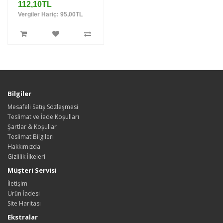
112,10TL
Vergiler Hariç: 95,00TL
Bilgiler
Mesafeli Satış Sözleşmesi
Teslimat ve İade Koşulları
Şartlar & Koşullar
Teslimat Bilgileri
Hakkımızda
Gizlilik İlkeleri
Müşteri Servisi
İletişim
Ürün İadesi
Site Haritası
Ekstralar