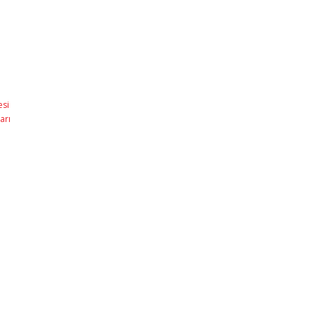
esi
arı