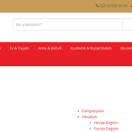
0(212) 526 20 20
k
Ev & Yaşam
Anne & Bebek
Kozmetik & Kişisel Bakım
Mücevh
Kampanyalar
Hesabım
Hesap Bilgileri
Parola Değiştir