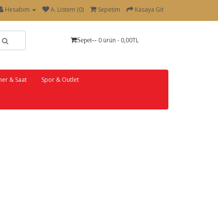
Hesabım
A. Listem (0)
Sepetim
Kasaya Git
0 ürün - 0,00TL
Sepet--
er & Saat
Spor & Outlet