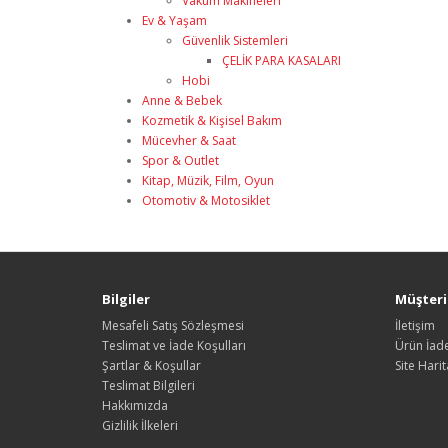
Vakum Makineleri
Ev & Yaşam
Güvenlik Sistemleri
ÇELİK PARA KASALARI
Hobi
Anne & Bebek
Kozmetik & Kişisel Bakım
Mücevher & Saat
Spor & Outlet
Kitap, Müzik, Film, Oyun
Otomotiv & Motosiklet
Bilgiler
Müşteri 
Mesafeli Satış Sözleşmesi
İletişim
Teslimat ve İade Koşulları
Ürün İade
Şartlar & Koşullar
Site Harit
Teslimat Bilgileri
Hakkımızda
Gizlilik İlkeleri