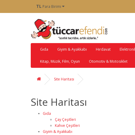
TL
Para Birimi
Gıda
Giyim & Ayakkabı
Hırdavat
Elektroni
Kitap, Müzik, Film, Oyun
Otomotiv & Motosiklet
Site Haritası
Site Haritası
Gıda
Çay Çeşitleri
Kahve Çeşitleri
Giyim & Ayakkabı