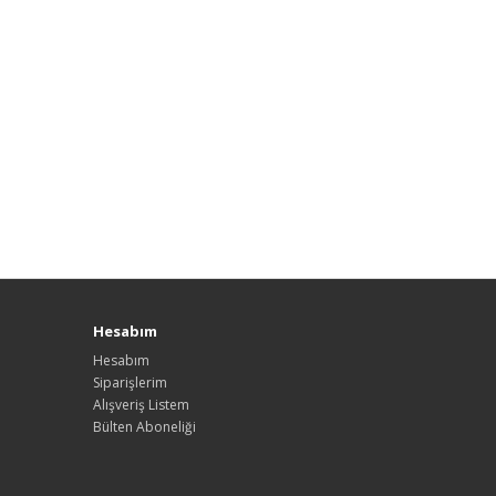
Hesabım
Hesabım
Siparişlerim
Alışveriş Listem
Bülten Aboneliği