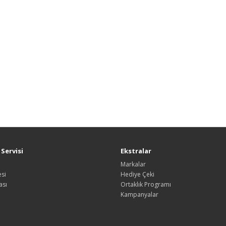
Servisi
Ekstralar
Markalar
si
Hediye Çeki
ası
Ortaklık Programı
Kampanyalar